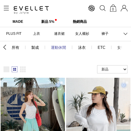
0
MADE
新品 5%
熱銷商品
PLUS FIT
上衣
連衣裙
女人襯衫
褲子
所有
製成
運動休閒
泳衣
ETC
女性著