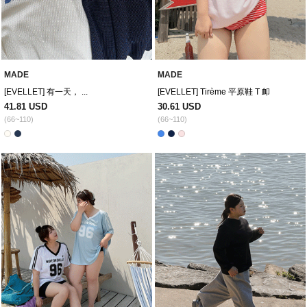
MADE
MADE
[EVELLET] 有一天， ...
[EVELLET] Tirème 平原鞋 T 卹
41.81 USD
30.61 USD
(66~110)
(66~110)