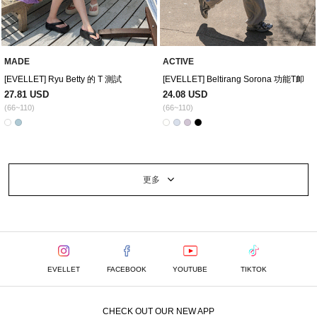
MADE
ACTIVE
[EVELLET] Ryu Betty 的 T 測試
[EVELLET] Beltirang Sorona 功能T卹
27.81 USD
24.08 USD
(66~110)
(66~110)
更多
EVELLET
FACEBOOK
YOUTUBE
TIKTOK
CHECK OUT OUR NEW APP