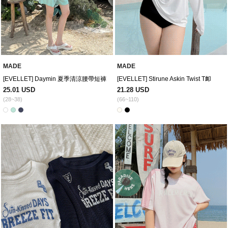
MADE
MADE
[EVELLET] Daymin 夏季清涼腰帶短褲
[EVELLET] Stirune Askin Twist T卹
25.01 USD
21.28 USD
(28~38)
(66~110)