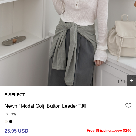
+
1
/
1
E.SELECT
Newnif Modal Golji Button Leader T卹
(66~99)
25.95 USD
Free Shipping above $200