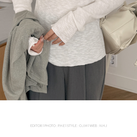
EDITOR l PHOTO : P.H.E l STYLE : O.J.M l WEB : N.H.J