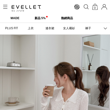
0
MADE
新品 5%
熱銷商品
PLUS FIT
上衣
連衣裙
女人襯衫
褲子