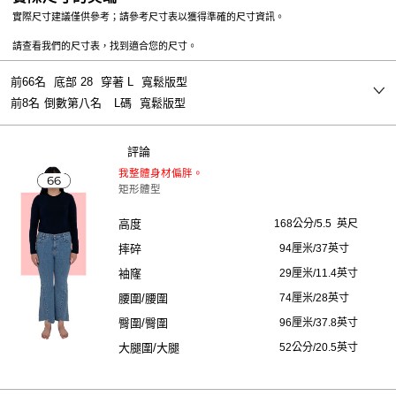
實際尺寸建議僅供參考；請參考尺寸表以獲得準確的尺寸資訊。
請查看我們的尺寸表，找到適合您的尺寸。
前66名
底部 28
穿著 L
寬鬆版型
前8名
倒數第八名
L碼
寬鬆版型
評論
我整體身材偏胖。
矩形體型
高度
168公分/5.5
英尺
摔碎
94厘米/37英寸
袖窿
29厘米/11.4英寸
腰圍/腰圍
74厘米/28英寸
臀圍/臀圍
96厘米/37.8英寸
大腿圍/大腿
52公分/20.5英寸