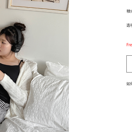
積
选项
Fr
如