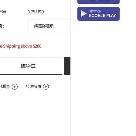
分額
0.29 USD
 :
0
ee Shipping above $200
總購買價:
USD
購物車
立即購買
何測量
尺碼指南