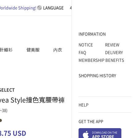
orldwide Shipping!
LANGUAGE
4XL SIZE
BASIC
WORK WEAR
INFORMATION
NOTICE
REVIEW
針織衫
健美服
内衣
ACCESSORY
FAQ
DELIVERY
MEMBERSHIP BENEFITS
SHOPPING HISTORY
SELECT
vea Style撞色寬腰帶褲
HELP
~38)
GET THE APP
8.75 USD