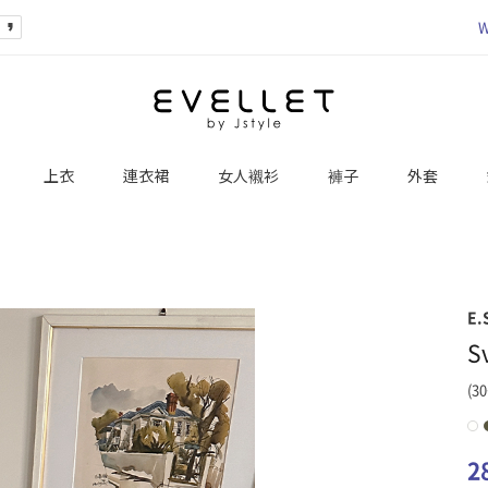
W
上衣
連衣裙
女人襯衫
褲子
外套
E.
S
(30
2