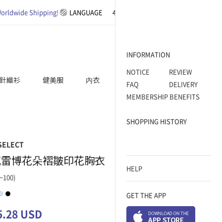
orldwide Shipping!
LANGUAGE
4XL SIZE
BASIC
WORK WEAR
INFORMATION
NOTICE
REVIEW
針織衫
健美服
内衣
ACCESSORY
FAQ
DELIVERY
MEMBERSHIP BENEFITS
SHOPPING HISTORY
SELECT
克雷博花朵褶皺印花胸衣
HELP
~100)
GET THE APP
5.28 USD