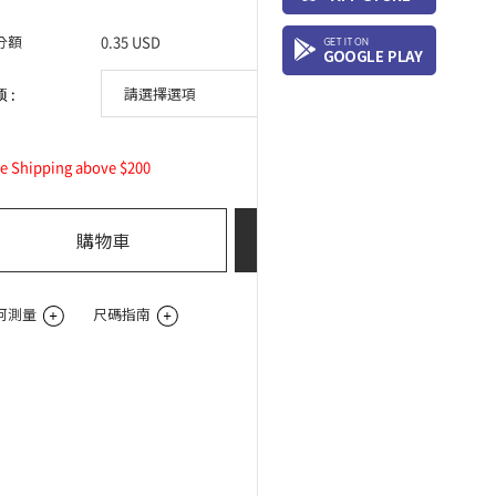
分額
0.35 USD
 :
0
ee Shipping above $200
總購買價:
USD
購物車
立即購買
何測量
尺碼指南