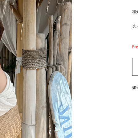
積
选项
Fr
如