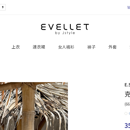
W
上衣
連衣裙
女人襯衫
褲子
外套
E.
(66
3