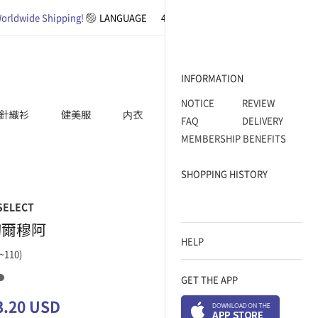
orldwide Shipping!
LANGUAGE
4XL SIZE
BASIC
WORK WEAR
INFORMATION
NOTICE
REVIEW
針織衫
健美服
内衣
ACCESSORY
FAQ
DELIVERY
MEMBERSHIP BENEFITS
SHOPPING HISTORY
SELECT
切爾穆阿
HELP
~110)
GET THE APP
3.20 USD