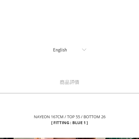
商品評價
NAYEON 167CM / TOP 55 / BOTTOM 26
[ FITTING : BLUE 1 ]