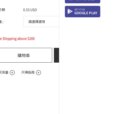
分額
0.53 USD
 :
0
ee Shipping above $200
總購買價:
USD
購物車
立即購買
何測量
尺碼指南