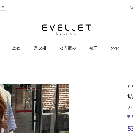
W
上衣
連衣裙
女人襯衫
褲子
外套
E.
(77
5