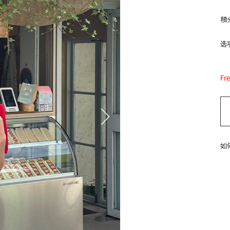
積
选项
Fr
如