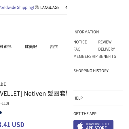
orldwide Shipping!
LANGUAGE
4XL SIZE
BASIC
WORK WEAR
INFORMATION
NOTICE
REVIEW
針織衫
健美服
内衣
ACCESSORY
FAQ
DELIVERY
MEMBERSHIP BENEFITS
SHOPPING HISTORY
ADE
EVELLET] Netiven 髮圈套裝 短袖髮圈開襟襯衫
HELP
~110)
GET THE APP
3.41 USD