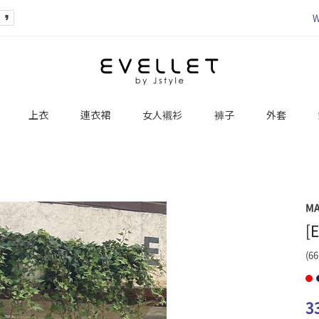
W
上衣
連衣裙
女人襯衫
褲子
外套
M
[
(66
3