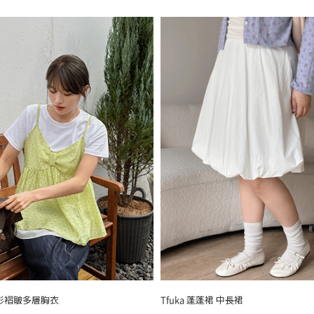
 圓形褶皺多層胸衣
Tfuka 蓬蓬裙 中長裙