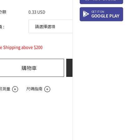
分額
0.33 USD
 :
0
ee Shipping above $200
總購買價:
USD
購物車
立即購買
何測量
尺碼指南