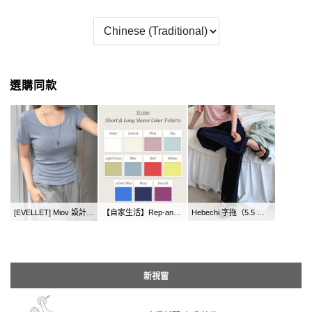
選購同款
[EVELLET] Miov 設計方領卹
【自家生活】Rep-an服飾及袖T卹
Hebechi 字拖（5.5 分鐘）
新視窗