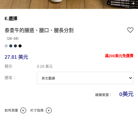
+
6
7
7
E.選擇
泰查牛的腸道、腿口、腿長分割
（26~34）
滿200美元免運費
27.81 美元
積分:
0.28 美元
選項 ：
0
美元
總購買價：
如何測量
尺寸指南
商業報告
碼
商業理論
商業評論(0)