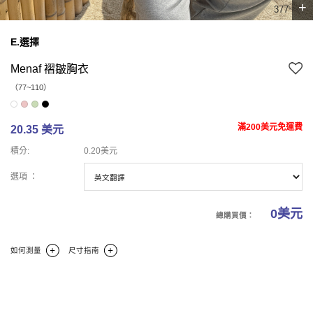
+
4
7
7
E.選擇
Menaf 褶皺胸衣
（77~110）
滿200美元免運費
20.35 美元
積分:
0.20美元
選項 ：
0
美元
總購買價：
如何測量
尺寸指南
商業報告
碼
商業理論
商業評論(0)