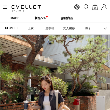
0
MADE
新品 5%
熱銷商品
PLUS FIT
上衣
連衣裙
女人襯衫
褲子