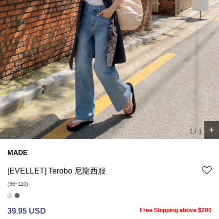
+
1
/
1
MADE
[EVELLET] Terobo 尼龍西服
(66~110)
39.95 USD
Free Shipping above $200