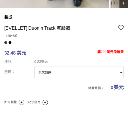
+
1
/
1
製成
[EVELLET] Duonin Track 寬腰褲
（28~38）
滿200美元免運費
32.48 美元
積分:
0.23美元
選項 ：
0
美元
總購買價：
如何測量
尺寸指南
商業報告
碼
商業理論
商業評論(0)