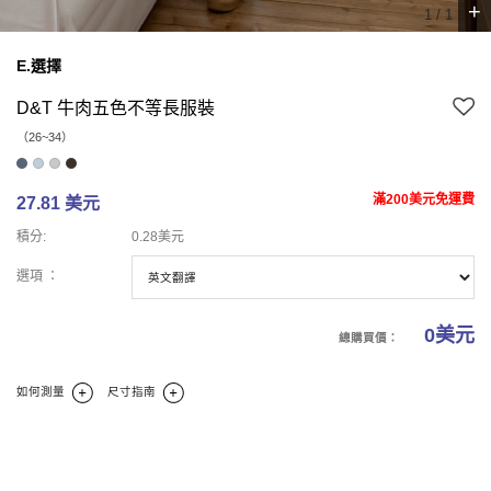
+
1
/
1
E.選擇
D&T 牛肉五色不等長服裝
（26~34）
滿200美元免運費
27.81 美元
積分:
0.28美元
選項 ：
0
美元
總購買價：
如何測量
尺寸指南
商業報告
碼
商業理論
商業評論(0)