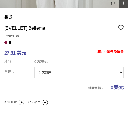
+
1
/
1
製成
[EVELLET] Belleme
（66~110）
滿200美元免運費
27.81 美元
積分:
0.20美元
選項 ：
0
美元
總購買價：
如何測量
尺寸指南
商業報告
碼
商業理論
商業評論(0)