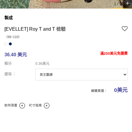
+
1
/
1
製成
[EVELLET] Roy T and T 檢驗
（66~110）
滿200美元免運費
36.40 美元
積分:
0.36美元
選項 ：
0
美元
總購買價：
如何測量
尺寸指南
商業報告
碼
商業理論
商業評論(0)